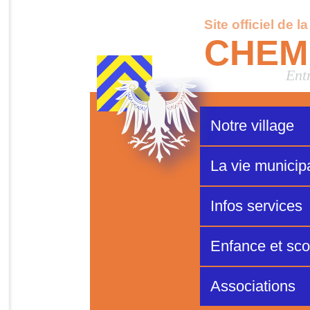
Site officiel de l
CHEM
Ent
Notre village
La vie municip
Infos services
Enfance et scol
Associations