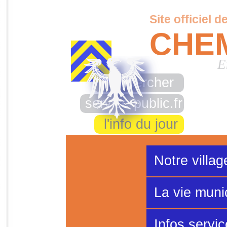
Site officiel d
CHE
E
rechercher
service-public.fr
l'info du jour
Notre villag
La vie muni
Infos servi