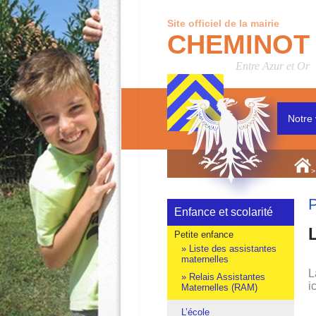
Site officiel de la mairie
CHEMINOT
Entre Azur et Or
Notre 
>
P
Enfance et scolarité
Petite enfance
Liste des assistantes
maternelles
L
Relais Assistantes
i
Maternelles (RAM)
L’école