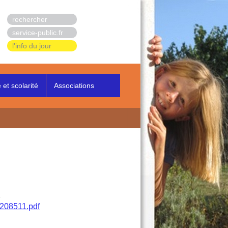
rechercher
service-public.fr
l'info du jour
et scolarité
Associations
e
08511.pdf