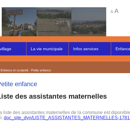
A
A
village
La vie municipale
Infos services
Enfance 
 Enfance et scolarité : Petite enfance
etite enfance
Liste des assistantes maternelles
a liste des assistantes maternelles de la commune est diponibl
ci:
doc_site_dyn/LISTE_ASSISTANTES_MATERNELLES-17812