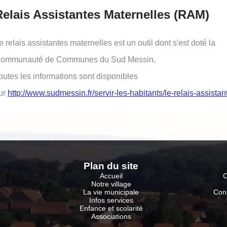
Relais Assistantes Maternelles (RAM)
e relais assistantes maternelles est un outil dont s'est doté la
ommunauté de Communes du Sud Messin.
outes les informations sont disponibles
ur
http://www.sudmessin.fr/servir-les-habitants/le-relais-assista
Plan du sit
e
Accueil
C
Notre village
La vie municipale
Con
Infos services
Enfance et scolarité
Associations