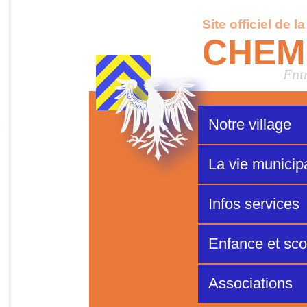
Site officiel de l
CHEM
Ent
Notre village
La vie municip
Infos services
Enfance et scol
Associations