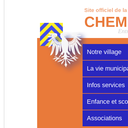
Site officiel de l
CHEM
Ent
Notre village
La vie municip
Infos services
Enfance et scol
Associations