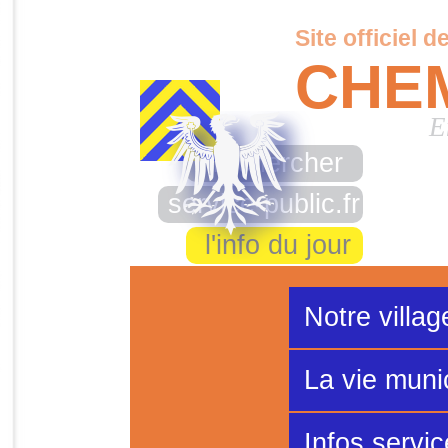
Site officiel d
CHE
E
rechercher
service-public.fr
l'info du jour
Notre villag
La vie muni
Infos servi